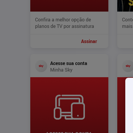
Confira a melhor opção de
Cont
planos de TV por assinatura
mais
Assinar
Acesse sua conta
Minha Sky