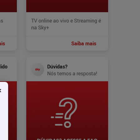
as
TV online ao vivo e Streaming é
na Sky+
is
Saiba mais
ido
Dúvidas?
Nós temos a resposta!
×