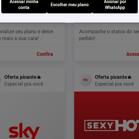
Acessar minha
Assinar por
Escolher meu plano
conta
WhatsApp
nalize seu plano e deixe
Acompanhe o status do se
 mais a sua cara!
pedido!
Confira
Acess
Oferta picante🔥
Oferta picante🔥
Especial pra você
Especial pra você