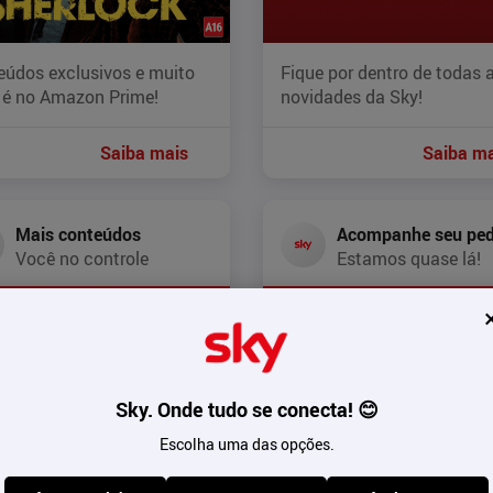
eúdos exclusivos e muito
Fique por dentro de todas 
 é no Amazon Prime!
novidades da Sky!
Saiba mais
Saiba ma
Mais conteúdos
Acompanhe seu ped
Você no controle
Estamos quase lá!
Sky. Onde tudo se conecta! 😊
Escolha uma das opções.