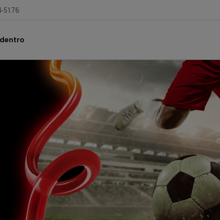
04-5176
 dentro